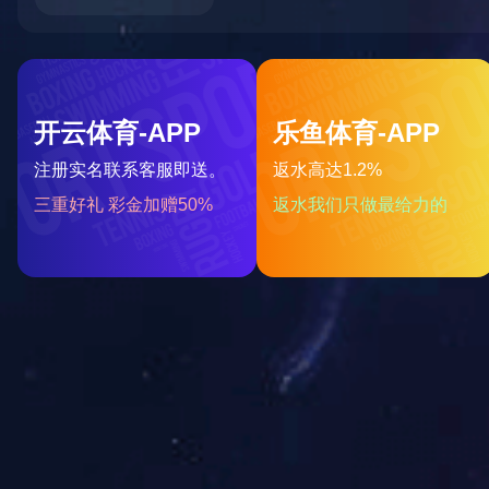
产品中心
/
模锻件
/
产品8
全部分类


浏览量:
1000
产品8
零售价
0.0
元
市场价
0.0
元
浏览量:
1000