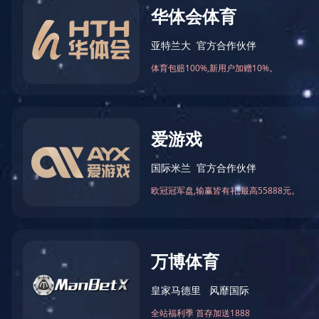
资质荣誉
生产设备
产品中心
开云手机官方版登录入口
联系我们

开云手机官方版登录入口-开云(中国)
关于我们
资质荣誉
生产设备
产品中心
开云手机官方版登录入口
联系我们
产品中心
PRODUCTS CENTER
开云手机官方版登录入口
/