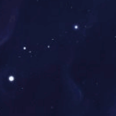
司被当地政府列为“工业企业十强”和重点纳税企业；重庆市总工
A级年检免审”；重庆市中小企业局认定为“重庆市中小企业技术研
最高殊荣——中国锻协授予的“优质锻件奖”，目前已拥有发明专利
00吨、1600吨、1000吨、630吨电动螺旋压力机和4000
件，并配有前轴梁、平衡轴、转向节等重卡产品机加工生产线，能够承
获得“AA级供方”、“优秀供应商”、“战略供应商”等称号。